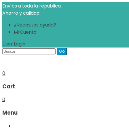
Envíos a toda la republica
Ahorro y calidad
¿Necesitas ayuda?
Mi Cuenta
User Login
Buscar
para
0
Cart
0
Menu
Inicio