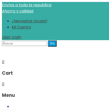
Envíos a toda la republica
Ahorro y calidad
¿Necesitas ayuda?
Mi Cuenta
User Login
Buscar
para
0
Cart
0
Menu
Inicio